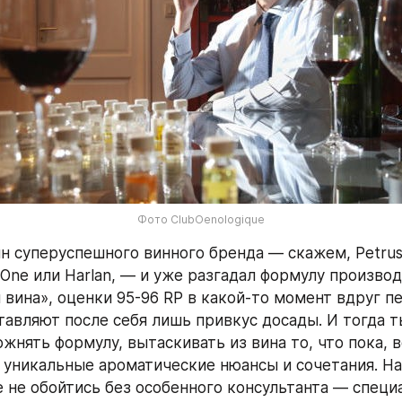
Фото ClubOenologique
ин суперуспешного винного бренда — скажем, Petrus,
One или Harlan, — и уже разгадал формулу производ
вина», оценки 95-96 RP в какой-то момент вдруг пе
ставляют после себя лишь привкус досады. И тогда т
жнять формулу, вытаскивать из вина то, что пока, в
 уникальные ароматические нюансы и сочетания. На 
 не обойтись без особенного консультанта — специа