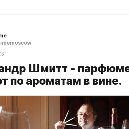
ime
timemoscow
021
андр Шмитт - парфюме
т по ароматам в вине.