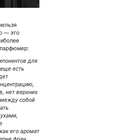
ельзя 
 — это 
иболее 
 парфюмер:
понентов для 
еще есть 
ет 
онцентрацию, 
в, нет верхних 
 между собой 
ать 
ухами, 
 
как его аромат 
ерне фран, 