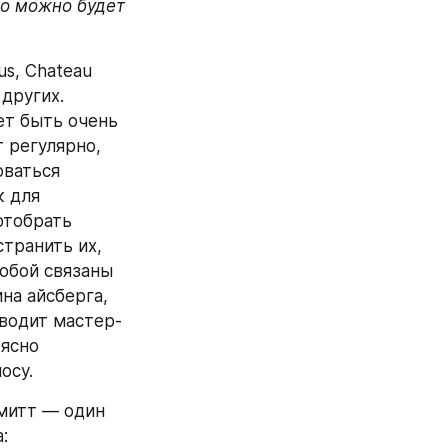
о можно будет 
, Chateau 
других. 
т быть очень 
 регулярно, 
ваться 
 для 
тобрать 
транить их, 
обой связаны 
на айсберга, 
водит мастер-
ясно 
осу.
митт — один 
из тех, кто работает над уточнением терминологии. Слова Шмитта: 