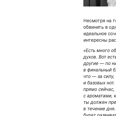
Несмотря на т
обвинить в од
идеальное соч
интересны рас
«Есть много о
духов. Вот ест
другие — по ни
в финальный бл
что — за силу,
и базовых нот.
прямо сейчас, 
с ароматами, 
ты должен пре
в течение дня.
будет развиват