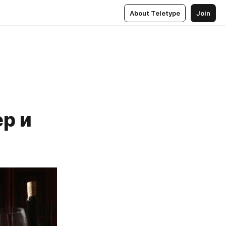
About Teletype
Join
р и