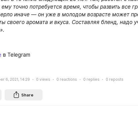
 ему точно потребуется время, чтобы развить все гр
мерло иначе — он уже в молодом возрасте может пр
ы своего аромата и вкуса. Составляя бленд, надо у
»
.
e
 в Telegram
r 6, 2021, 14:29
0
views
0
reactions
0
replies
0
reposts
Share