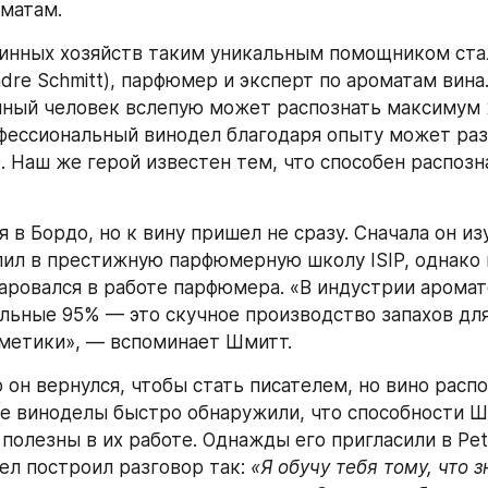
матам.
инных хозяйств таким уникальным помощником ста
ndre Schmitt), парфюмер и эксперт по ароматам вина
ный человек вслепую может распознать максимум 2
фессиональный винодел благодаря опыту может раз
. Наш же герой известен тем, что способен распозна
в Бордо, но к вину пришел не сразу. Сначала он из
пил в престижную парфюмерную школу ISIP, однако 
аровался в работе парфюмера. «В индустрии аромато
альные 95% — это скучное производство запахов для
метики», — вспоминает Шмитт.
 он вернулся, чтобы стать писателем, но вино распо
е виноделы быстро обнаружили, что способности Шм
полезны в их работе. Однажды его пригласили в Petr
ел построил разговор так: 
«Я обучу тебя тому, что зн