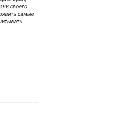
ани своего 
оявить самые 
читывать 