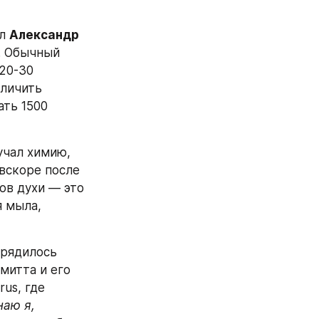
л 
Александр 
. Обычный 
0-30 
личить 
ть 1500 
учал химию, 
вскоре после 
в духи — это 
 мыла, 
рядилось 
итта и его 
us, где 
аю я, 