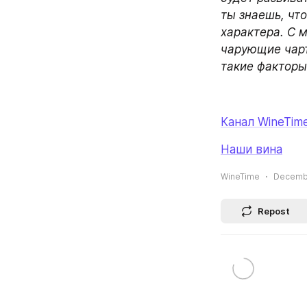
ты знаешь, что
характера. С 
чарующие чарт
такие факторы
Канал WineTim
Наши вина
WineTime
Decembe
Repost