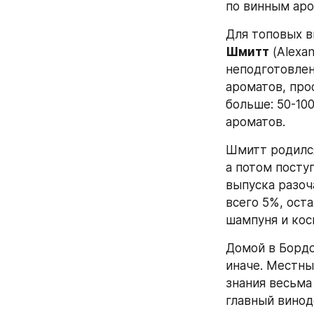
по винным аро
Для топовых в
Шмитт
 (Alexa
неподготовлен
ароматов, про
больше: 50-100
ароматов.
Шмитт родился 
а потом посту
выпуска разоч
всего 5%, ост
шампуня и кос
Домой в Бордо
иначе. Местны
знания весьма 
главный винод