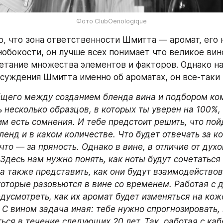
Фото ClubOenologique
о, что зона ответственности Шмитта — аромат, его н
нобокости, он лучше всех понимает что великое вино
етание множества элементов и факторов. Однако на
суждения Шмитта именно об ароматах, он все-таки
бщего между созданием бленда вина и подбором ком
ь несколько образцов, в которых ты уверен на 100%, 
м есть сомнения. И тебе предстоит решить, что пойд
енд и в каком количестве. Что будет отвечать за к
 что — за пряность. Однако в вине, в отличие от духо
 Здесь нам нужно понять, как ноты будут сочетаться
а также представить, как они будут взаимодействов
которые разовьются в вине со временем. Работая с д
дусмотреть, как их аромат будет изменяться на коже
 С вином задача иная: тебе нужно спрогнозировать, 
ься в течение следующих 20 лет. Так, работая с каб