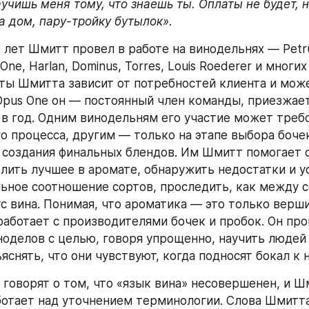
учишь меня тому, что знаешь ты. Оплаты не будет, н
на дом, пару-тройку бутылок»
.
лет Шмитт провел в работе на винодельнях — Petrus
ne, Harlan, Dominus, Torres, Louis Roederer и многих 
ты Шмитта зависит от потребностей клиента и може
 Opus One он — постоянный член команды, приезжает
 в год. Одним винодельням его участие может требо
го процесса, другим — только на этапе выбора бочек
создания финальных блендов. Им Шмитт помогает о
лить лучшее в аромате, обнаружить недостатки и ус
ьное соотношение сортов, проследить, как между с
с вина. Понимая, что ароматика — это только верши
аботает с производителями бочек и пробок. Он про
ноделов с целью, говоря упрощенно, научить людей 
яснять, что они чувствуют, когда подносят бокал к н
 говорят о том, что «язык вина» несовершенен, и Ш