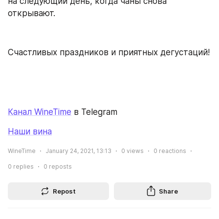
на следующий день, когда чаны снова 
открывают.
Счастливых праздников и приятных дегустаций!
Канал WineTime
 в Telegram
Наши вина
WineTime
January 24, 2021, 13:13
0
views
0
reactions
0
replies
0
reposts
Repost
Share